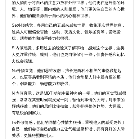
的人倾向于将自己的注意力放在外部世界，他们更在意外部的环
境、人、物等等，而内倾的人则相反，他们更关注自己的内心世
界，他们的能量源自于自己的内心精神世界。
Se外倾感觉，多用自己的五感来感知世界、收集现实世界信息，
这类人可能偏爱冒险、运动、夜店文化、音乐鉴赏等，爱吃爱
玩，观察能力和动手能力都很强。
Si内倾感觉，多用过去的经验来了解事物，感知这个世界，这类
人更注重传统、规则，他们也更自律保守一些，但责任感和记忆
力也会很强。
Ne外倾直觉，他们思维发散，擅长把两种不相关的事物联想起
来，也更容易看到事情的本质，他们也常是人群中最有梗的那
个，创新能力、畅想能力都较强。
Ni内倾直觉，这是MBTI功能中最神奇的一项，他们的直觉预感很
强，常常在某些时候就灵光一闪，顿悟到事情的关窍，对未来的
预感很准，他们的思维比较抽象，却能把握整体趋势、大局观，
有敏锐的洞察力。
Fe外倾情感，他们的同情心共情力很强，重视他人的感受更甚于
自己，他们会尽自己的能力去让气氛温馨和谐，拥有良好的人际
关系，更懂得照顾别人。