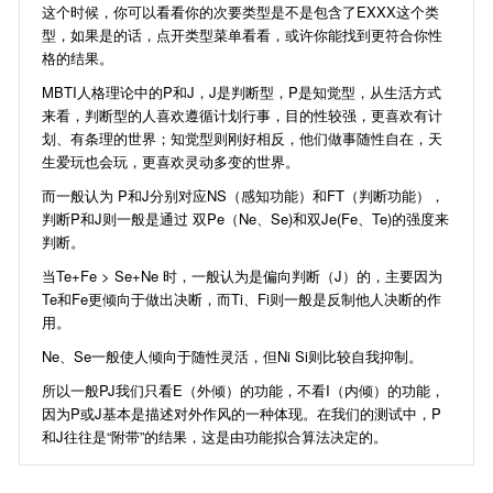
这个时候，你可以看看你的次要类型是不是包含了EXXX这个类
型，如果是的话，点开类型菜单看看，或许你能找到更符合你性
格的结果。
MBTI人格理论中的P和J，J是判断型，P是知觉型，从生活方式
来看，判断型的人喜欢遵循计划行事，目的性较强，更喜欢有计
划、有条理的世界；知觉型则刚好相反，他们做事随性自在，天
生爱玩也会玩，更喜欢灵动多变的世界。
而一般认为 P和J分别对应NS（感知功能）和FT（判断功能），
判断P和J则一般是通过 双Pe（Ne、Se)和双Je(Fe、Te)的强度来
判断。
当Te+Fe > Se+Ne 时，一般认为是偏向判断（J）的，主要因为
Te和Fe更倾向于做出决断，而Ti、Fi则一般是反制他人决断的作
用。
Ne、Se一般使人倾向于随性灵活，但Ni Si则比较自我抑制。
所以一般PJ我们只看E（外倾）的功能，不看I（内倾）的功能，
因为P或J基本是描述对外作风的一种体现。在我们的测试中，P
和J往往是“附带”的结果，这是由功能拟合算法决定的。