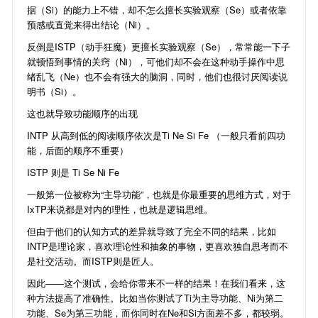
据（Si）的能力上不错，却不怎么擅长实验观察（Se）或者依靠
预感或直觉来得出结论（Ni）。
反倒是ISTP（动手狂魔）更擅长实验观察（Se），常常能一下子
就顿悟到事情的关窍（Ni），可他们却不会在这种动手操作中思
绪乱飞（Ne）也不会有强大的脑洞，同时，他们也很讨厌阅读说
明书（Si）。
这也就导致功能顺序的出现
INTP 从高到低的阅读顺序依次是Ti Ne Si Fe （一般只看前四功
能，后面的顺序不重要）
ISTP 则是 Ti Se Ni Fe
一般第一位被称为“主导功能”，也就是你最重要的思维方式，对于
IxTP来说都是对内的理性，也就是逻辑思维。
但由于他们的认知方式的差异就导致了完全不同的结果，比如
INTP是理论家，喜欢理论性和抽象的事物，更喜欢独自思考而不
是社交活动。而ISTP则是匠人。
因此——这个测试，会给你带来不一样的结果！在我们看来，这
种方法提高了准确性。比如当你测试了Ti为主导功能、Ni为第二
功能、Se为第三功能，而你同时在Ne和Si方面差不多，都较弱。