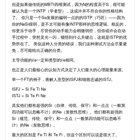
但是如果做传统的MBTI四维测试，因为N的程度高于S，很可能
被认为是一个INTP（学者型），这或许并不符合你的性格结构
了。 你只是一个Se发展的偏弱一点的的ISTP（巧匠）——因为
你的NeSi很弱，是不太可能有像INTP那样的思维逻辑。相反的，
你更乐于动手，尽管你的动手能力会稍微弱些，但你或许会在动
手过程中，突然灵光一闪，顿悟到什么关键点，这就是ISTP的优
势所在了。 类似这种人分类的错误，我们这种测试方法会尽量避
免，尽可能给出正确的分类。
主导功能的i/e一定和类型的i/e相同。
也正是人们最核心的认知方式决定了人们最大的心理能量来源。
举一个FT的例子，善解人意型的ISFJ和细致忠诚的ISTJ。
ISFJ = Si Fe Ti Ne
ISTJ = Si Te Fi Ne
其实他们都有超强的Si（自律、传统、保守）和一点点（一般第
四功能可以忽略不计）的Ne（发散性思维）。他们都有超强的
Si（规范、传统、保守）和一点点（一般第四功能可以忽略不
计）的Ne（发散思维）。
最大的区别是 Fe Ti 和 Te Fi，但这个区别可以说是很大了。