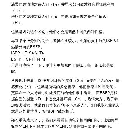
温柔而共情地对待人们（Fe）并思考如何做才符合逻辑或利益
（Ti）；
严格而客观地对待人们（Te）并思考如何做才符合价值观
（Fi）。
也就是因为这个区别，他们才会是截然不同的两种性格。
再来举个IE分割的例子，差异性比较小，比如心灵手巧的ISFP和
热情外向的ESFP。
ISFP = Fi Se Ni Te
ESFP = Se Fi Te Ni
只是顺序换了一下，便让人更加倾向于I或E，每一组IE都是如
此。
从表现上来看，ISFP常因环境的变化（Se）而使自己内心发生情
感变化（Fi），也就是所谓的多愁善感，他们敏感且容易受伤，
更喜欢一个人待着，独处反而能给他们带来能量。 而ESFP是根
据自己的感受（Fi）来改变外部环境（Se），热情大方，热于参
加各类活动，就是我们常说的“闲不下来的人”，他们获取能量的方
式是从外界世界，恰与ISFP截然相反。
那么重头戏来了，让我们来看看其他完全相同的P和J，比如领导
标新的ENTP和雄才大略型的ENTJ到底是如何出现不同的吧。