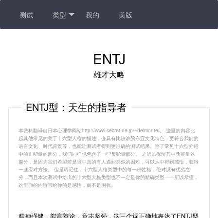
测试
类型
我的
美版
ENTJ
雄才大略
ENTJ型：天生的指导者
本资料翻译自日本心理学网站http://www.secret.ne.jp/~delmonte/。 这里的内容比
起其他常见的关于十六型人格的描述，会具有比较浓的东亚文化特色，更符合我们的
语言文化、时代背景等，也能让测试者得到更准确的测试结果。除了常见十六型介绍
中的正能量的部分，我们同样也包含了一些负能量部分。 之所以保留其中负能量这
部分，是因为我们希望若是当中真的有人遇到类似的困难，可以从中得到感悟，获得
一些应对方法。 但是请记住，十六型人格类型中的每一种性格，绝对没有优劣之
分，而且本次测试中给出的十六型人格类型也不一定是你的精确类型——所以希望，
这里面的内容带给你的是感悟，而不是困扰。
精神强健，能言善论，意志坚强，这三个词正确地表达了ENTJ型