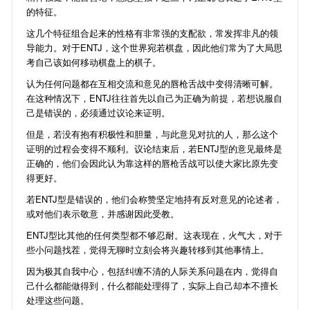
的特征。
这几个特征组合起来的性格有非常强的支配欲，常发挥非凡的领
导能力。对于ENTJ，这个世界宛若棋盘，因此他们常为了大局思
考自己该如何移动棋盘上的棋子。
认为任何问题都在互相交流和意见的唇枪舌战中变得清晰可解。
在这种情况下，ENTJ往往首先以自己为正确为前提，若想说服自
己是错误的，必须通过议论来证明。
但是，若没有抱有积极性和胆量，与此意见对抗的人，那么这个
证明的过程会变得不顺利。议论结束后，若ENTJ型的意见最终是
正确的，他们会因此认为靠这样的唇枪舌战可以使大家比原先变
得更好。
若ENTJ型是错误的，他们会称赞坚定地持有反对意见的论述者，
或对他们表示敬意，并感谢因此受教。
ENTJ型比其他的任何类型都不够忍耐。这表现在，火气大，对于
些小问题找茬，觉得无聊时立刻会将兴趣转移到其他事情上。
因为极其自我中心，包括纠缠不清的人际关系问题在内，觉得自
己什么都能做得到，什么都能处理得了，实际上自己却本不擅长
处理这些问题。