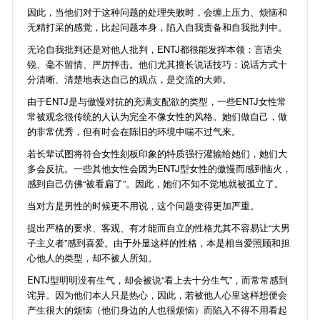
因此，当他们对于这种问题的处理失败时，会缠上压力、烦恼和
无精打采的感觉，比起问题本身，陷入自我责备和自我批判中。
无论自我批判还是对他人批判，ENTJ都很能发挥本领：言语尖
锐、毫不留情、严厉抨击。他们尤其擅长说话技巧：说话方式十
分清晰、清楚地表达自己的观点，是交流的大师。
由于ENTJ是与傲慢对抗的充满支配欲的类型，一些ENTJ女性常
常被观念很传统的人认为完全不像女性的风格。她们做自己，做
的非常优秀，但有时会在陈旧的环境中喘不过气来。
若长辈试图将符合女性刻板印象的特质强行灌输给她们，她们大
多会反抗。一些其他女性会因为ENTJ型女性的傲慢而感到恼火，
感到自己仿佛“被看扁了”。因此，她们不知不觉地就被孤立了。
当对方是男性的时候更不用说，这个问题变得更加严重。
提出严格的要求、客观、有才能而自立的性格尤其不容易让“大男
子主义者”感到喜爱。由于外显这样的性格，本是相当爱照顾和担
心他人的类型，却不被人所知。
ENTJ型明明没有生气，却会被说“看上去十分生气”，而常常感到
诧异。因为他们本人只是热心，因此，若被他人心里这样想便会
产生很大的烦恼（他们身边的人也很烦恼）而陷入不得不用看起