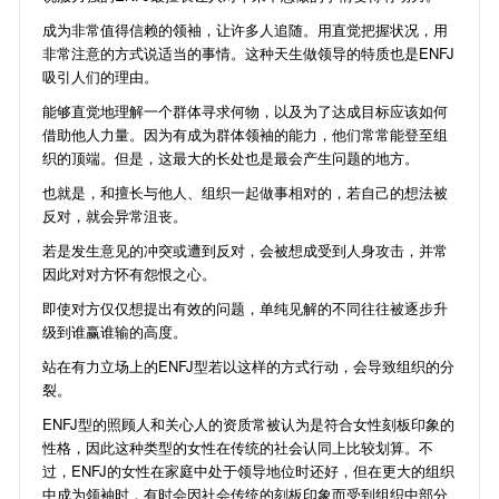
成为非常值得信赖的领袖，让许多人追随。用直觉把握状况，用
非常注意的方式说适当的事情。这种天生做领导的特质也是ENFJ
吸引人们的理由。
能够直觉地理解一个群体寻求何物，以及为了达成目标应该如何
借助他人力量。因为有成为群体领袖的能力，他们常常能登至组
织的顶端。但是，这最大的长处也是最会产生问题的地方。
也就是，和擅长与他人、组织一起做事相对的，若自己的想法被
反对，就会异常沮丧。
若是发生意见的冲突或遭到反对，会被想成受到人身攻击，并常
因此对对方怀有怨恨之心。
即使对方仅仅想提出有效的问题，单纯见解的不同往往被逐步升
级到谁赢谁输的高度。
站在有力立场上的ENFJ型若以这样的方式行动，会导致组织的分
裂。
ENFJ型的照顾人和关心人的资质常被认为是符合女性刻板印象的
性格，因此这种类型的女性在传统的社会认同上比较划算。不
过，ENFJ的女性在家庭中处于领导地位时还好，但在更大的组织
中成为领袖时，有时会因社会传统的刻板印象而受到组织中部分