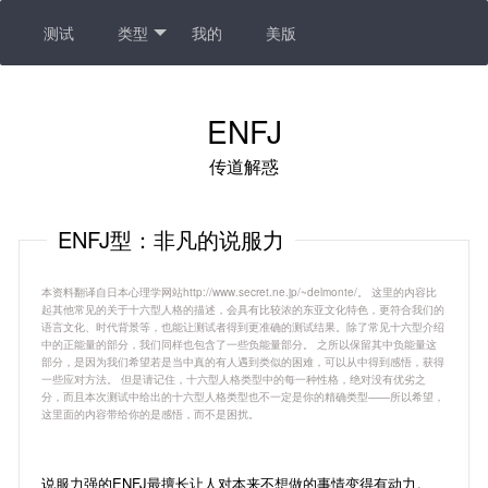
测试
类型
我的
美版
ENFJ
传道解惑
ENFJ型：非凡的说服力
本资料翻译自日本心理学网站http://www.secret.ne.jp/~delmonte/。 这里的内容比
起其他常见的关于十六型人格的描述，会具有比较浓的东亚文化特色，更符合我们的
语言文化、时代背景等，也能让测试者得到更准确的测试结果。除了常见十六型介绍
中的正能量的部分，我们同样也包含了一些负能量部分。 之所以保留其中负能量这
部分，是因为我们希望若是当中真的有人遇到类似的困难，可以从中得到感悟，获得
一些应对方法。 但是请记住，十六型人格类型中的每一种性格，绝对没有优劣之
分，而且本次测试中给出的十六型人格类型也不一定是你的精确类型——所以希望，
这里面的内容带给你的是感悟，而不是困扰。
说服力强的ENFJ最擅长让人对本来不想做的事情变得有动力。