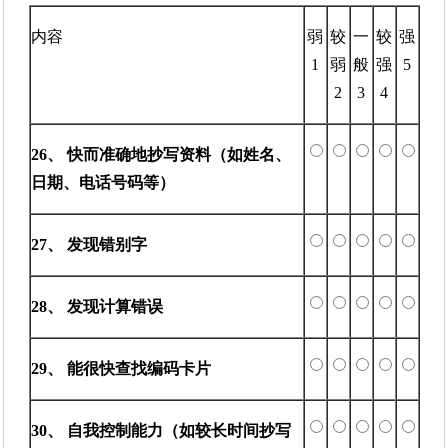
内容
弱
较
一
较
强
1
弱
般
强
5
2
3
4
26、 快而准确地抄写资料（如姓名、
日期、电话号码等）
27、 发现错别字
28、 发现计算错误
29、 能很快查找编码卡片
30、 自我控制能力（如较长时间抄写