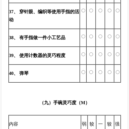
37、 穿针眼、编织等使用手指的活
动
38、 有手指做一件小工艺品
39、 使用计数器的灵巧程度
40、 弹琴
（九）手碗灵巧度（M）
内容
弱
较
一
较
强