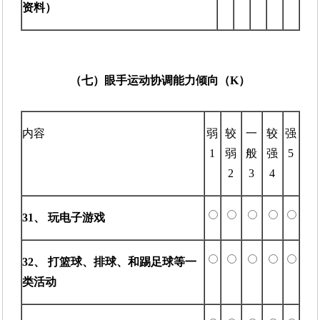
资料）
（七）眼手运动协调能力倾向（K）
内容
弱
较
一
较
强
1
弱
般
强
5
2
3
4
31、 玩电子游戏
32、 打篮球、排球、和踢足球等一
类活动