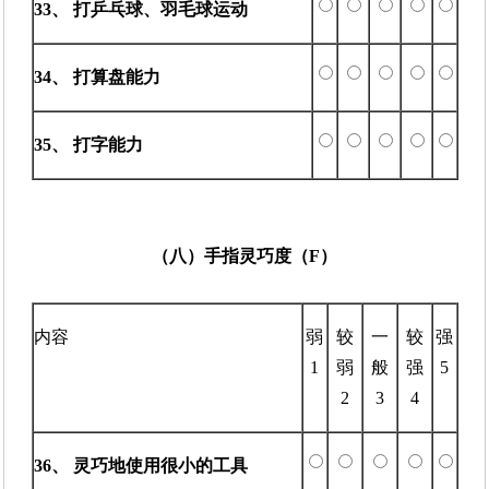
33、 打乒乓球、羽毛球运动
34、 打算盘能力
35、 打字能力
（八）手指灵巧度（F）
内容
弱
较
一
较
强
1
弱
般
强
5
2
3
4
36、 灵巧地使用很小的工具