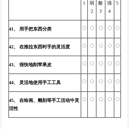
1
弱
般
强
5
2
3
4
41、 用手把东西分类
42、 在推拉东西时手的灵活度
43、 很快地削苹果皮
44、 灵活地使用手工工具
45、 在绘画、雕刻等手工活动中灵
活性