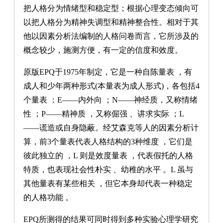
把人格分为情绪型和稳定型；根据心理变态倾向可
以把人格分为精神失调型和精神整合性。相对于其
他以因素分析法编制的人格问卷而言，它所涉及的
概念较少，施测方便，有一定的信度和效度。
原版EPQ于1975年制定，它是一种自陈量表 ，有
成人和少年两种形式(本量表为成人形式)，各包括4
个量表 ：E——内外向 ；N——神经质，又称情绪
性 ；P——精神质 ，又称倔强 、讲求实际 ；L
——谎造或自身隐蔽。经艾森克等人的因素分析计
算，前3个量表代表人格结构的3种维度 ，它们是
彼此独立的 ，L 则是效度量表 ，代表假托的人格
特质，也表现社会性朴实 、幼稚的水平 。L 虽与
其他量表有某些相关 ，但它本身却代表一种稳定
的人格功能 。
EPQ所测得的结果可同时得到多种实验心理学研究