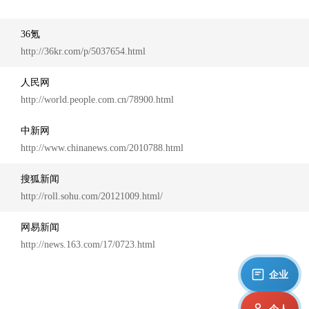
36氪
http://36kr.com/p/5037654.html
人民网
http://world.people.com.cn/78900.html
中新网
http://www.chinanews.com/2010788.html
搜狐新闻
http://roll.sohu.com/20121009.html/
网易新闻
http://news.163.com/17/0723.html
企业
个人