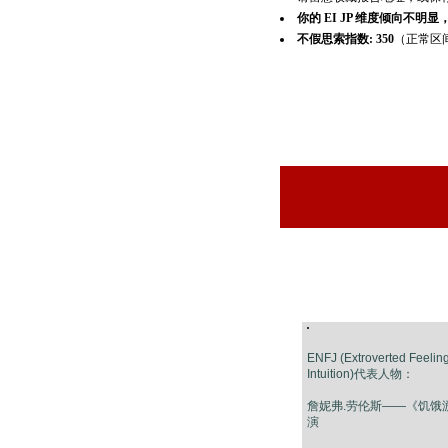
你的 EI JP 维度倾向不明显
不假思索指数: 350
（正常区
ENFJ (Extroverted Feeling
Intuition)代表人物：
詹妮弗.劳伦斯——《饥饿
演