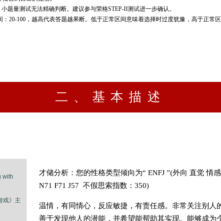
，
小题量测试无法精确判断。建议参与荣格STEP-II测试进一步确认。
间：20-100，越高代表答题越果断。低于正常区间意味着选择时过度犹豫，高于正常
二、基本描述
才储分析：您的性格类型倾向为“ ENFJ ”(外向 直觉 情
 with
N71 F71 J57 不假思索指数：350)
游戏》主
温情，有同情心，反应敏捷，有责任感。非常关注别人
善于发现他人的潜能，并希望能帮助其实现。能够成为