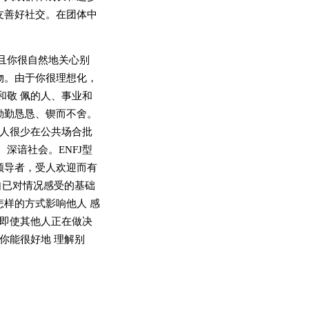
友善好社交。在团体中
而且你很自然地关心别
物。由于你很理想化，
和敬 佩的人、事业和
勤勤恳恳、锲而不舍。
的人很少在公共场合批
深谙社会。ENFJ型
领导者，受人欢迎而有
自已对情况感受的基础
样的方式影响他人 感
。即使其他人正在做决
你能很好地 理解别