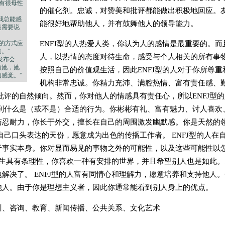
也有很母性
的催化剂。忠诚，对赞美和批评都能做出积极地回应。
我总能感
能很好地帮助他人，并有鼓舞他人的领导能力。
是需要说
ENFJ型的人热爱人类，你认为人的感情是最重要的。
力的方式应
。”
人，以热情的态度对待生命，感受与个人相关的所有事
发布会
着她，她
按照自己的价值观生活，因此ENFJ型的人对于你所尊重
感觉。”
机构非常忠诚。你精力充沛、满腔热情、富有责任感、
我批评的自然倾向。然而，你对他人的情感具有责任心，所以ENFJ型
到什么是（或不是）合适的行为。你彬彬有礼、富有魅力、讨人喜欢、
与忍耐力，你长于外交，擅长在自己的周围激发幽默感。你是天然的
自己口头表达的天份，愿意成为出色的传播工作者。 ENFJ型的人在
于事实本身。你对显而易见的事物之外的可能性，以及这些可能性以怎
人天生具有条理性，你喜欢一种有安排的世界，并且希望别人也是如此
解决了。 ENFJ型的人富有同情心和理解力，愿意培养和支持他人。
他人。由于你是理想主义者，因此你通常能看到别人身上的优点。
训、咨询、教育、新闻传播、公共关系、文化艺术