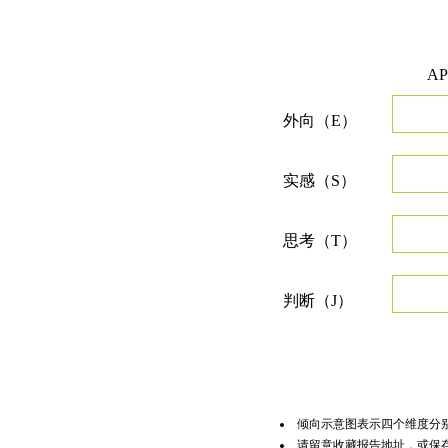
A
外向（E）
实感（S）
思考（T）
判断（J）
倾向示意图表示四个维度分
请留意收藏报告地址，或保