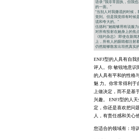
语录:“我非常固执，但我
的一面。”
“当别人对我撒谎的时候，
觉到。但是我觉得有时候
谎和夸大的。”
伍德利:“她能够用有说服
对所有投射在她身上的焦点
《纽约杂志》:即使在新闻
上，所有人的眼睛都注射
仍然能够散发出坦然真实的
ENFJ型的人具有自
评人。你 敏锐地意识
的人具有平和的性格
魅 力。你常常得利于
上做决定，而不是基
兴趣。 ENFJ型的
定，你还是喜欢把问题
人，有责任感和关心
您适合的领域有：培