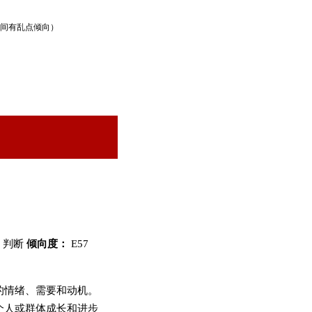
区间有乱点倾向）
感 判断
倾向度：
E57
的情绪、需要和动机。
个人或群体成长和进步