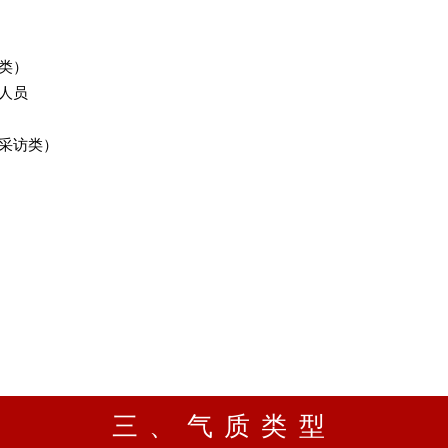
科类）
究人员
、采访类）
三、气质类型