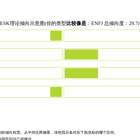
PESK理论倾向示意图(你的类型
比较像是
：ENFJ 总倾向度：29.7)
别的倾向程度。从中间往两侧看，绿色指示条对应下面坐标的哪个区间。
存报告到自己的微信。