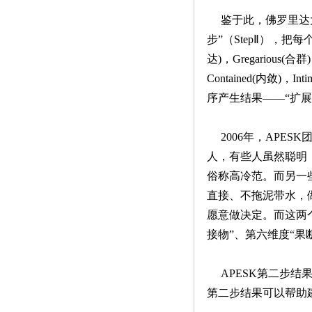
鉴于此，佛罗里达大学
步”（StepⅡ），把每个
达)，Gregarious(合
Contained(内敛)，
序产生结果——“扩展
2006年，APES
人，有些人虽然聪明
俗称高冷范。而另一
直接、不拖泥带水，
愿意做决定。而这两
接物”、第六维度“果
APESK第二步结
第二步结果可以帮助