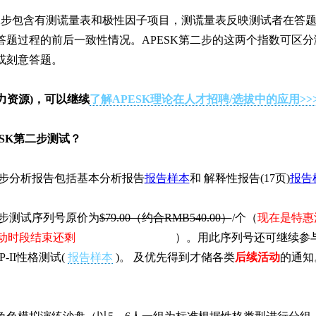
二步包含有测谎量表和极性因子项目，测谎量表反映测试者在答
答题过程的前后一致性情况。APESK第二步的这两个指数可区
或刻意答题。
力资源)，可以继续
了解APESK理论在人才招聘/选拔中的应用>>>
SK第二步测试？
步
分析报告包括基本分析报告
报告样本
和 解释性报告(17页)
报告
二步测试序列号原价为
$79.00（约合RMB
540.00
）
/个（
现在是特惠
活动时段结束还剩
）。用此序列号还可继续参
P-II性格测试(
报告样本
)。
及优先得到才储各类
后续活动
的通知