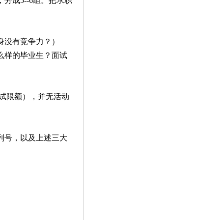
成5--6组。把求职
身没有竞争力？）
么样的毕业生？面试
试限额），并无活动
列号，以及上述三大