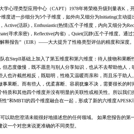
心理类型应用中心（CAPT）1978年将荣格升级到量表K，
维度进一步细分为5个子维度，如外向又细分为Initiating(主动提出)，
群)，Active(活跃)，Enthusiastic(热情)五个子维度，内向又细分为Rec
Intimate(寻求亲密)，Reflective(内省) ，Quiet(沉静)五个子
解释报告”（EIR）——大大提升了性格类型评估的精度和深度
K团队在StepII基础上加入了第五维度和第六维度：待人接物和果
，但态度傲慢，既不愿意与别人分享知识，也从不去帮助他人，
些人也许截然相反，既聪明，性格又温暖而亲和，而且乐于助人
做事果断。而有些人，优柔寡断、容易犹豫不决，需要很长的时
个特质和其他四个维度并没有明显的关联性或相关性。所以我们
断性”和MBTI的四个维度融合在一起，形成了新的六维度APES
果可以助您澄清未能很好地描述您的任何领域。 如果您报告的第
建议一个对您来说更准确的不同类型。